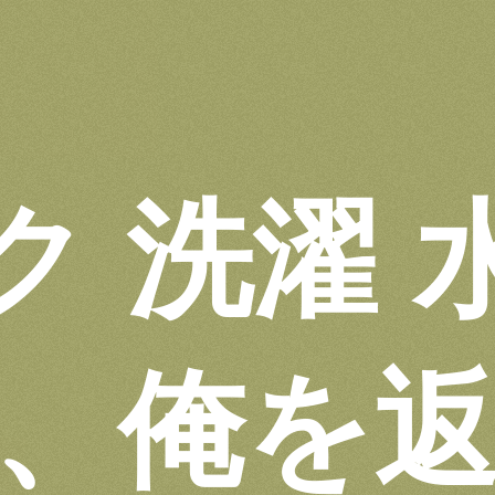
ク 洗濯 
、俺を