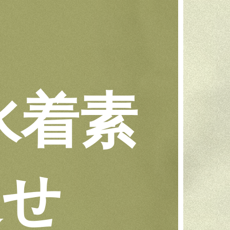
水着素
返せ