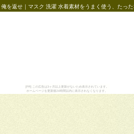
、俺を返せ
｜
マスク 洗濯 水着素材をうまく使う、たっ
[PR] この広告は3ヶ月以上更新がないため表示されています。
ホームページを更新後24時間以内に表示されなくなります。